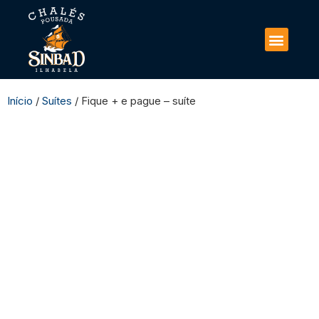
Início
/
Suítes
/ Fique + e pague – suíte