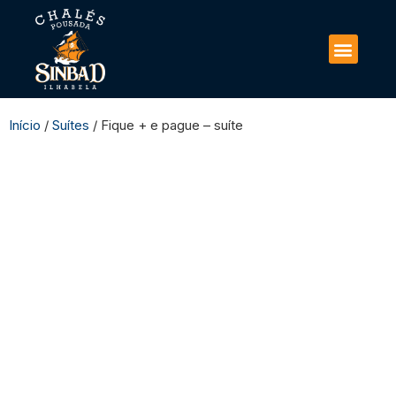
Início
/
Suítes
/ Fique + e pague – suíte