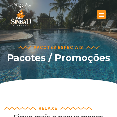
PACOTES ESPECIAIS
Pacotes / Promoções
RELAXE
Fique mais e pague menos